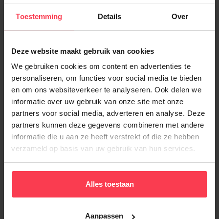
Toestemming
Details
Over
Laatst gewijzigd op: maart 2026
Deze website maakt gebruik van cookies
We gebruiken cookies om content en advertenties te
Handige links en documenten
personaliseren, om functies voor social media te bieden
en om ons websiteverkeer te analyseren. Ook delen we
Overschakelen naar elektronische cheques
informatie over uw gebruik van onze site met onze
partners voor social media, adverteren en analyse. Deze
Vlaams Gewest
partners kunnen deze gegevens combineren met andere
informatie die u aan ze heeft verstrekt of die ze hebben
Ga naar je persoonlijke zone
verzameld op basis van uw gebruik van hun services.
Download de Pluxee-app voor klanten
Waals Gewest
Alles toestaan
Ga naar je persoonlijke zone
Aanpassen
Download de Pluxee-app voor klanten