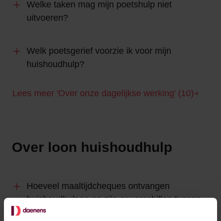
Welke taken mag mijn poetshulp niet
uitvoeren?
Welk poetsgerief voorzie ik voor mijn
huishoudhulp?
Lees meer 'Over onze dagelijkse werking' (10)
Over loon huishoudhulp
Hoeveel maaltijdcheques ontvangen
huishoudhulpen en zijn er verschillen tussen
de gewesten?