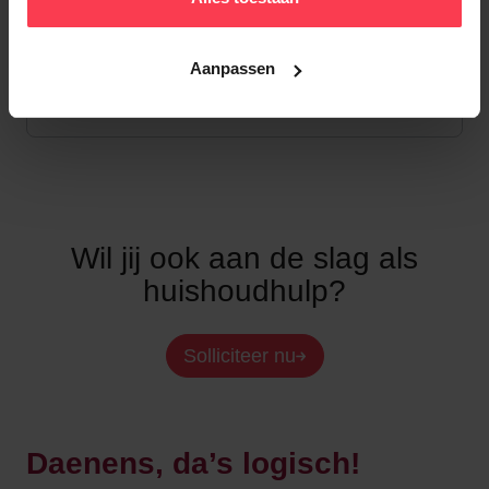
administratie te regelen. Samen met jou
stellen ze ook graag een
persoonlijk
opleidingstraject
op zodat je met
Aanpassen
vertrouwen en kennis aan de slag kan!
Wil jij ook aan de slag als
huishoudhulp?
Solliciteer nu
Daenens, da’s logisch!