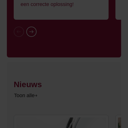
Kla
een correcte oplossing!
Vorige
Volgende
Nieuws
Toon alle