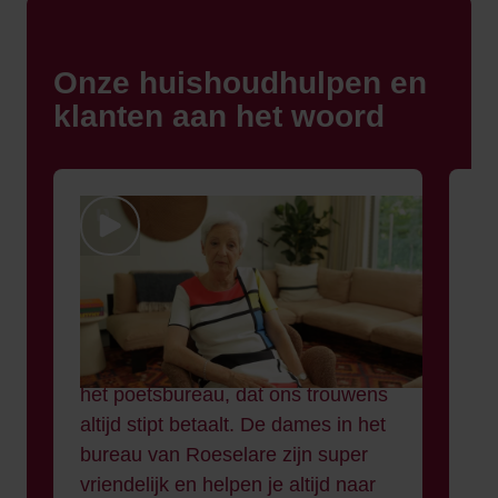
Onze huishoudhulpen en
klanten aan het woord
Ik werk al acht jaar voor Daenens
We
en doe het werk ontzettend graag.
hu
Ik heb echt topklanten. Als er
kl
veranderingen aan de planning
bi
zijn, kan ik dat altijd bespreken met
ma
het poetsbureau, dat ons trouwens
Ee
altijd stipt betaalt. De dames in het
mi
bureau van Roeselare zijn super
Fr
vriendelijk en helpen je altijd naar