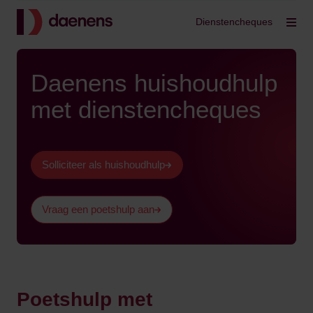
Terug
Dienstencheques
Filt
Daenens huishoudhulp
met dienstencheques
Solliciteer als huishoudhulp
Vraag een poetshulp aan
Poetshulp met