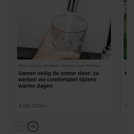
Over huishoudhulpen, Nieuws voor klanten
Over
Samen veilig de zomer door: zo
Hap
werken we comfortabel tijdens
warme dagen
3 juli 2026
1 ju
Vorige
Volgende