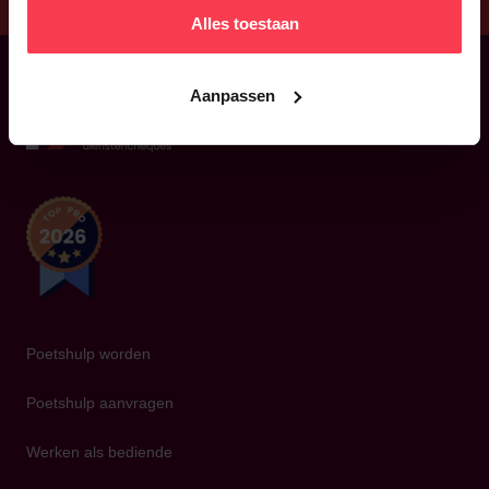
Alles toestaan
Aanpassen
Terug
Poetshulp worden
Poetshulp aanvragen
Werken als bediende