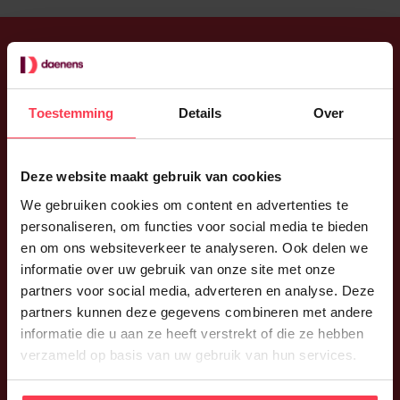
Blijf op de hoogte
Toestemming
Details
Over
Ben je graag mee met wat er bij Daenens leeft?
Laat je e-mailadres dan achter en we delen ons
Deze website maakt gebruik van cookies
nieuws met je.
We gebruiken cookies om content en advertenties te
personaliseren, om functies voor social media te bieden
en om ons websiteverkeer te analyseren. Ook delen we
informatie over uw gebruik van onze site met onze
partners voor social media, adverteren en analyse. Deze
Verzenden
partners kunnen deze gegevens combineren met andere
informatie die u aan ze heeft verstrekt of die ze hebben
Ik heb de
privacy policy
gelezen en ga ermee
verzameld op basis van uw gebruik van hun services.
akkoord.