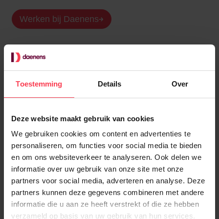
Werken bij Daenens
Daenens in cijfers
Toestemming
Details
Over
+
100.000
Deze website maakt gebruik van cookies
Huishoudens
We gebruiken cookies om content en advertenties te
personaliseren, om functies voor social media te bieden
+
17.200
en om ons websiteverkeer te analyseren. Ook delen we
informatie over uw gebruik van onze site met onze
Huishoudhulpen
partners voor social media, adverteren en analyse. Deze
partners kunnen deze gegevens combineren met andere
+
500
informatie die u aan ze heeft verstrekt of die ze hebben
verzameld op basis van uw gebruik van hun services.