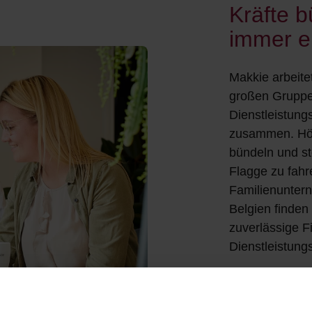
Kräfte b
immer e
Makkie arbeite
großen Gruppe
Dienstleistung
zusammen. Höc
bündeln und s
Flagge zu fahr
Familienunter
Belgien finden 
zuverlässige Fil
Dienstleistung
Entdecken S