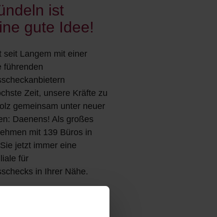
ündeln ist
ine gute Idee!
t seit Langem mit einer
 führenden
sscheckanbietern
hste Zeit, unsere Kräfte zu
tolz gemeinsam unter neuer
en: Daenens! Als großes
nehmen mit 139 Büros in
Sie jetzt immer eine
iale für
sschecks in Ihrer Nähe.
ie alles über Daenens