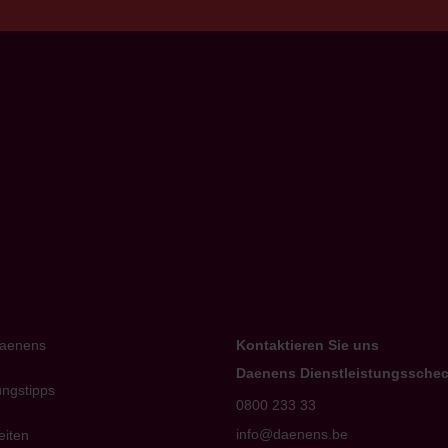
k to home
aenens
Kontaktieren Sie uns
Daenens Dienstleistungssche
ungstipps
0800 233 33
info@daenens.be
eiten