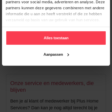
partners voor social media, adverteren en analyse. Deze
+
17.200
partners kunnen deze gegevens combineren met andere
informatie die u aan ze heeft verstrekt of die ze hebben
Huishoudhulpen
verzameld op basis van uw gebruik van hun services.
+
500
Alles toestaan
Bedienden
Aanpassen
Onze service en medewerkers, die
blijven
Ben je al klant of medewerker bij Plus Home
Services? Dan kan je nog altijd terecht bij je