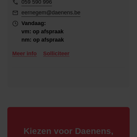
059 590 996
eernegem@daenens.be
Vandaag:
vm: op afspraak
nm: op afspraak
Meer info
Solliciteer
Kiezen voor Daenens,