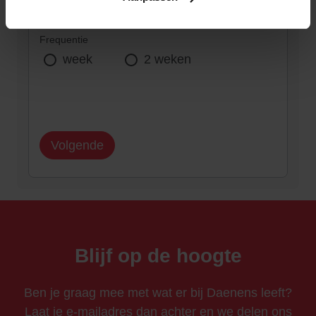
Frequentie
week
2 weken
Volgende
Blijf op de hoogte
Ben je graag mee met wat er bij Daenens leeft?
Laat je e-mailadres dan achter en we delen ons