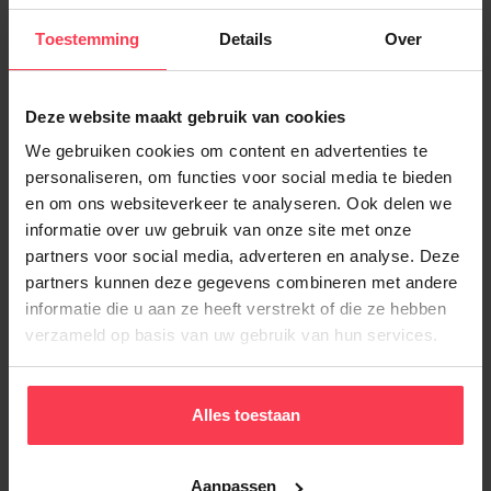
Toestemming
Details
Over
Terug naar overzicht
Deze website maakt gebruik van cookies
We gebruiken cookies om content en advertenties te
personaliseren, om functies voor social media te bieden
en om ons websiteverkeer te analyseren. Ook delen we
Vraag hier je poetshulp
informatie over uw gebruik van onze site met onze
partners voor social media, adverteren en analyse. Deze
aan
partners kunnen deze gegevens combineren met andere
We behandelen jouw aanvraag binnen de
informatie die u aan ze heeft verstrekt of die ze hebben
24u
verzameld op basis van uw gebruik van hun services.
Hoe vaak wil je huishoudhulp?
Alles toestaan
Aantal uur
Aanpassen