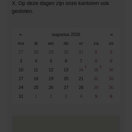
X. Op deze dagen zijn onze kantoren ook
gesloten.
augustus 2026
ma
di
wo
do
vr
za
zo
27
28
29
30
31
1
2
3
4
5
6
7
8
9
10
11
12
13
14
15
16
17
18
19
20
21
22
23
24
25
26
27
28
29
30
31
1
2
3
4
5
6