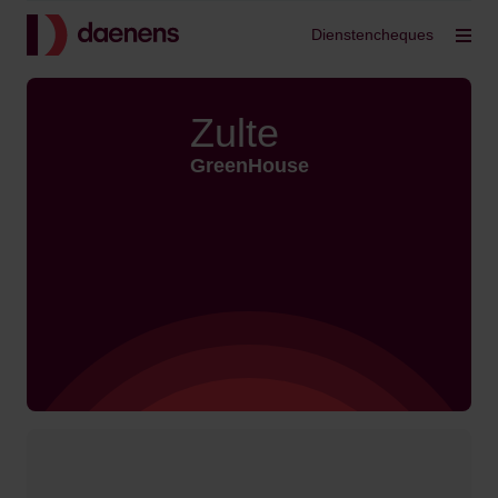
Terug
Dienstencheques
Filt
Zulte
GreenHouse