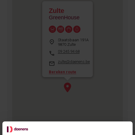
Zulte
GreenHouse
Staatsbaan 191A
9870 Zulte
09 245 94 68
zulte@daenens.be
Bereken route