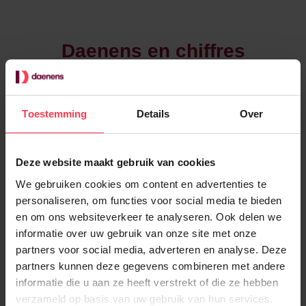
Daenens en chiffres
+
100.000
Toestemming
Details
Over
ménages
+
17.200
Deze website maakt gebruik van cookies
We gebruiken cookies om content en advertenties te
aides-ménagères
personaliseren, om functies voor social media te bieden
en om ons websiteverkeer te analyseren. Ook delen we
informatie over uw gebruik van onze site met onze
+
500
partners voor social media, adverteren en analyse. Deze
partners kunnen deze gegevens combineren met andere
employés
informatie die u aan ze heeft verstrekt of die ze hebben
verzameld op basis van uw gebruik van hun services.