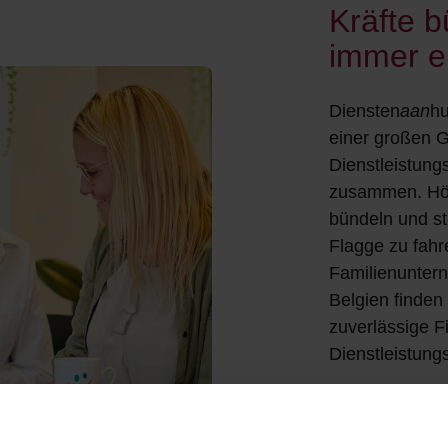
Kräfte b
immer e
Diensten
aan
hu
einer großen 
Dienstleistung
zusammen. Höc
bündeln und s
Flagge zu fahr
Familienunter
Belgien finden 
zuverlässige Fil
Dienstleistung
Entdecken S