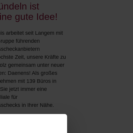
ündeln ist
ine gute Idee!
is arbeitet seit Langem mit
Gruppe führenden
sscheckanbietern
hste Zeit, unsere Kräfte zu
tolz gemeinsam unter neuer
en: Daenens! Als großes
nehmen mit 139 Büros in
Sie jetzt immer eine
iale für
sschecks in Ihrer Nähe.
ie alles über Daenens