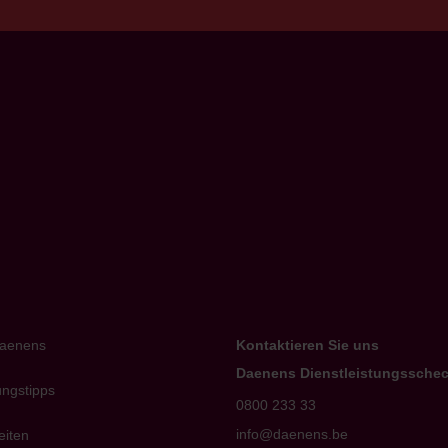
k to home
aenens
Kontaktieren Sie uns
Daenens Dienstleistungssche
ungstipps
0800 233 33
info@daenens.be
eiten