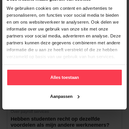
feestdagenwetgeving? Dan moest je eind 2025
We gebruiken cookies om content en advertenties te
voor deze feestdag een vervangingsdag
personaliseren, om functies voor social media te bieden
vastleggen. Opgelet: in 2027 valt 11 juli op een
en om ons websiteverkeer te analyseren. Ook delen we
zondag. Ook dan zal je dus vóór 15 december
informatie over uw gebruik van onze site met onze
2026 een vervangende feestdag moeten
partners voor social media, adverteren en analyse. Deze
partners kunnen deze gegevens combineren met andere
vastleggen.
informatie die u aan ze heeft verstrekt of die ze hebben
verzameld op basis van uw gebruik van hun services.
Gerelateerd nieuws
Alles toestaan
Toon alle
Aanpassen
Over payroll services
Hebben studenten recht op dezelfde
voordelen als mijn andere werknemers?