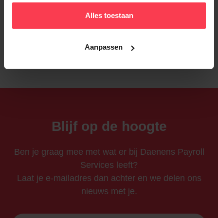
5 augustus 2026
Alles toestaan
Aanpassen
Vorige
Volgende
Blijf op de hoogte
Ben je graag mee met wat er bij Daenens Payroll
Services leeft?
Laat je e-mailadres dan achter en we delen ons
nieuws met je.