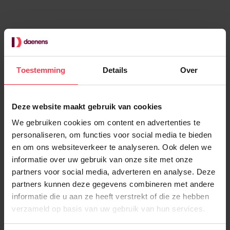
Toestemming
Details
Over
Deze website maakt gebruik van cookies
Gerelateerd nieuws
We gebruiken cookies om content en advertenties te
Toon alle
personaliseren, om functies voor social media te bieden
en om ons websiteverkeer te analyseren. Ook delen we
informatie over uw gebruik van onze site met onze
partners voor social media, adverteren en analyse. Deze
partners kunnen deze gegevens combineren met andere
Over payroll services
informatie die u aan ze heeft verstrekt of die ze hebben
Borstvoedingsverlof: waarmee moet je als
werkgever rekening houden?
verzameld op basis van uw gebruik van hun services.