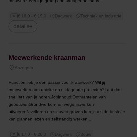
mouwen? Werk je graag aan uitdagende indus...
€ 18,0 - € 19,0
Dagwerk
Techniek en industrie
details
Meewerkende kraanman
Anzegem
FunctionHeb je een passie voor kraanwerk? Wil jij
meewerken aan unieke en uitdagende projecten?Laat dan
snel iets van je horen.Jobinhoud:Ontmantelen van
gebouwenGrondwerken- en wegeniswerken
uitvoerenNivelleren en sleuven graven kan je als de besteJe
kan plannen lezen en zelfstandig werken...
€ 17,0 - € 20,0
Dagwerk
Bouw