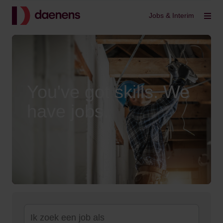
Terug
Jobs & Interim
Filt
You've got skills. We
have jobs.