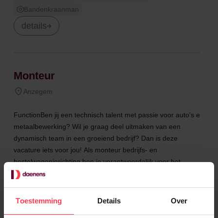
Bandenkraanman
details
Monteur
Anzegem
FunctionBen jij een technisch talent met passie voor auto's en
metaalbewerking? Wil je graag deel uitmaken van een
dynamisch team in een groeiend bedrijf? Dan is deze
vacature iets voor jou! Als monteur bedrijfs- en
bestelwageninrichting ben je verantwoordelijk voor het
creëren van fu...
€ 16,0 - € 18,0
Dagwerk
Techniek en industrie
Toestemming
Details
Over
Monteur Metaalconstructie