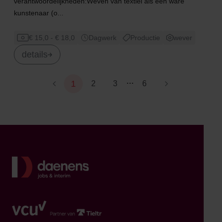
verantwoordelijkheden:Weven van textiel als een ware
kunstenaar (o...
€ 15,0 - € 18,0
Dagwerk
Productie
wever
details
...
1
2
3
6
Terug