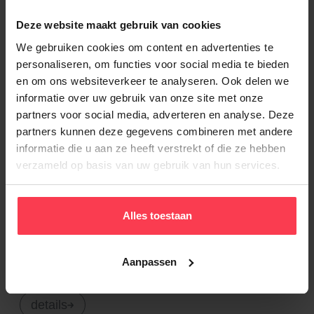
details
Deze website maakt gebruik van cookies
We gebruiken cookies om content en advertenties te
personaliseren, om functies voor social media te bieden
en om ons websiteverkeer te analyseren. Ook delen we
Schrijnwerker atelier
informatie over uw gebruik van onze site met onze
Anzegem
partners voor social media, adverteren en analyse. Deze
partners kunnen deze gegevens combineren met andere
FunctionBen jij een gedreven en ervaren schrijnwerker? Dan
informatie die u aan ze heeft verstrekt of die ze hebben
zijn wij op zoek naar jou! In ons dynamische atelier werk je
verzameld op basis van uw gebruik van hun services.
aan uiteenlopende houten constructies. Je voert
voorbereidende werkzaamheden uit zoals zagen en
monteren en bedient diverse
Alles toestaan
houtbewerkingsmachines.Vervaardigen van divers...
Aanpassen
€ 17,0 - € 19,0
Dagwerk
Bouw
Schrijnwerker Atelier
details