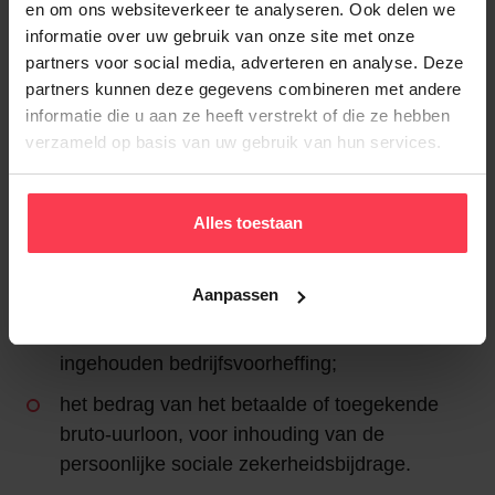
arbeidsovereenkomst werd geschorst maar
en om ons websiteverkeer te analyseren. Ook delen we
waarvoor het loon wordt doorbetaald;
informatie over uw gebruik van onze site met onze
partners voor social media, adverteren en analyse. Deze
de identificatie van de locatie of locaties waar
partners kunnen deze gegevens combineren met andere
de werknemer in ploegverband de werken in
informatie die u aan ze heeft verstrekt of die ze hebben
onroerende staat op locatie heeft verricht;
verzameld op basis van uw gebruik van hun services.
de belastbare bezoldigingen die aan de
werknemer wordt betaald of toegekend, met
Alles toestaan
uitsluiting van het dubbel vakantiegeld, de
eindejaarspremie en de achterstallige
bezoldigingen;
Aanpassen
het bedrag van de op die bezoldigingen
ingehouden bedrijfsvoorheffing;
het bedrag van het betaalde of toegekende
bruto-uurloon, voor inhouding van de
persoonlijke sociale zekerheidsbijdrage.