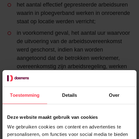
het aantal effectief gepresteerde arbeidsuren
waarin in ploegverband werken in onroerende
staat op locatie werden verricht;
in voorkomend geval, het aantal uur waarvoor
de uitvoering van de arbeidsovereenkomst
werd geschorst, indien kan worden
aangetoond dat de betrokken werknemer,
overeenkomstig zijn arbeidsregeling, werken
in onroerende staat op locatie zou hebben
verricht, en waarvoor het loon door de
werkgever werd doorbetaald;
Toestemming
Details
Over
het totaal aantal effectief gepresteerde
arbeidsuren;
Deze website maakt gebruik van cookies
in voorkomend geval het totale aantal uren
We gebruiken cookies om content en advertenties te
waarvoor de uitvoering van de
personaliseren, om functies voor social media te bieden