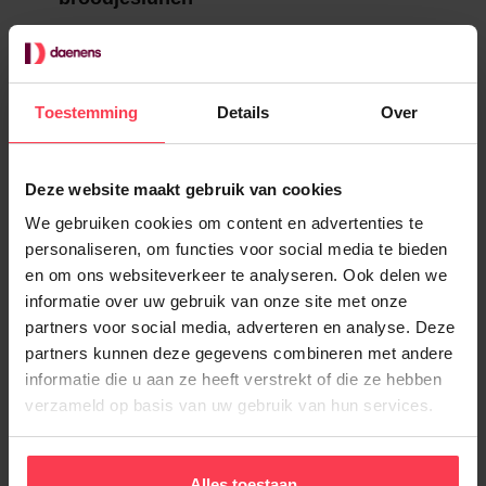
13.00 uur: Einde
Toestemming
Details
Over
Schrijf je zeker in want het aantal
Deze website maakt gebruik van cookies
plaatsen is beperkt!
We gebruiken cookies om content en advertenties te
personaliseren, om functies voor social media te bieden
Praktische informatie:
en om ons websiteverkeer te analyseren. Ook delen we
informatie over uw gebruik van onze site met onze
Datum:
Donderdag 21 mei 2026
partners voor social media, adverteren en analyse. Deze
partners kunnen deze gegevens combineren met andere
Tijd:
10u00 tot 14u00
informatie die u aan ze heeft verstrekt of die ze hebben
Locatie: De Valkaart - Albrecht
verzameld op basis van uw gebruik van hun services.
Rodenbachstraat 42, 8020
Oostkamp
Alles toestaan